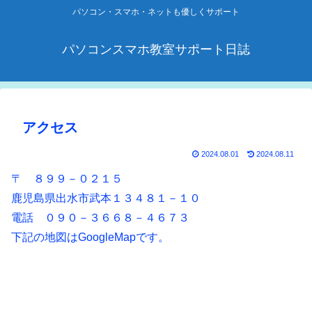
パソコン・スマホ・ネットも優しくサポート
パソコンスマホ教室サポート日誌
アクセス
2024.08.01
2024.08.11
〒 ８９９－０２１５
鹿児島県出水市武本１３４８１－１０
電話 ０９０－３６６８－４６７３
下記の地図はGoogleMapです。